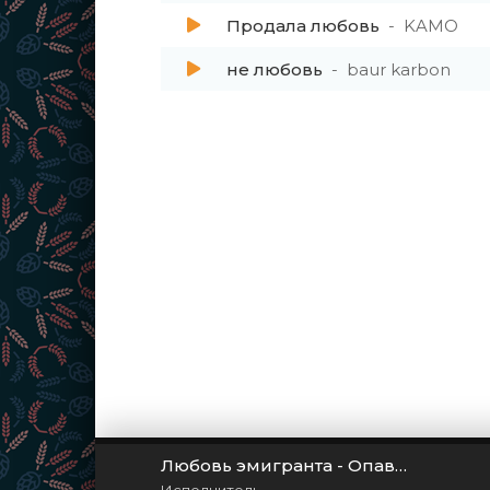
Продала любовь
KAMO
не любовь
baur karbon
Любовь эмигранта - Опавшие листья (2022)