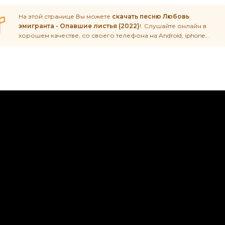
На этой странице Вы можете
скачать песню Любовь
эмигранта - Опавшие листья (2022)
!. Слушайте онлайн в
хорошем качестве, со своего телефона на Android, iphone
или пк в любое время.