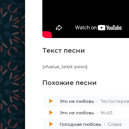
Текст песни
[xfvalue_tekst-pesni]
Похожие песни
Это не любовь
Тестостеро
Это не любовь
Mull3
Голодная любовь
Слава