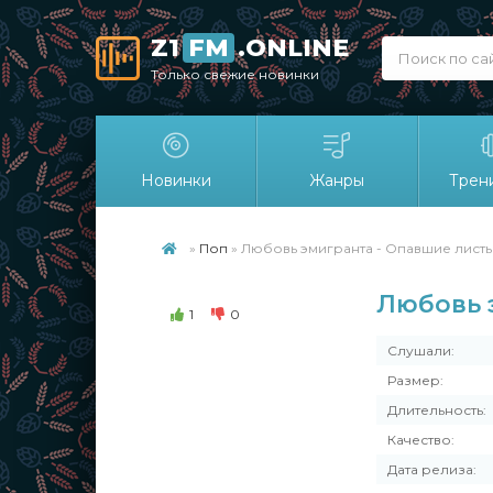
Z1
FM
.ONLINE
Только свежие новинки
Новинки
Жанры
Трен
»
Поп
» Любовь эмигранта - Опавшие листья
Любовь 
1
0
Слушали:
Размер:
Длительность:
Качество:
Дата релиза: