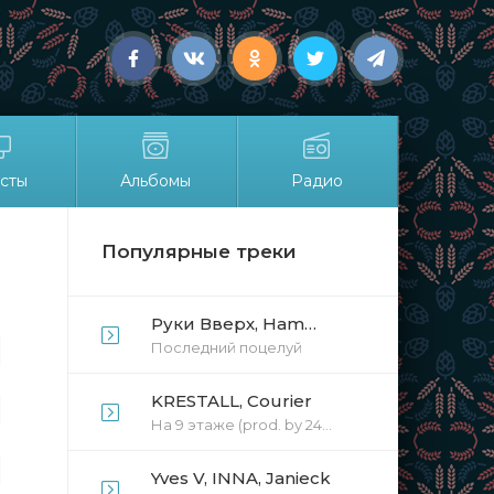
сты
Альбомы
Радио
Популярные треки
Руки Вверх, HammAli & Navai
Последний поцелуй
KRESTALL, Courier
На 9 этаже (prod. by 24ADEN)
Yves V, INNA, Janieck