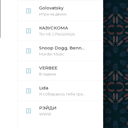
Golovatsky
Игра на двоих
КАЗУСКОМА
ТЫ НЕ СЛЫШИШЬ
Snoop Dogg, Benny The Butcher, Jadakiss, Busta Rhymes
Murder Music
VERBEE
В падике
Lida
Я собираюсь тебя трахнуть
РЭЙДИ
WWW