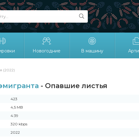
ировки
Новогодние
В машину
Арти
 (2022)
эмигранта
- Опавшие листья
423
4,5 MB
4:39
320 kbps
2022