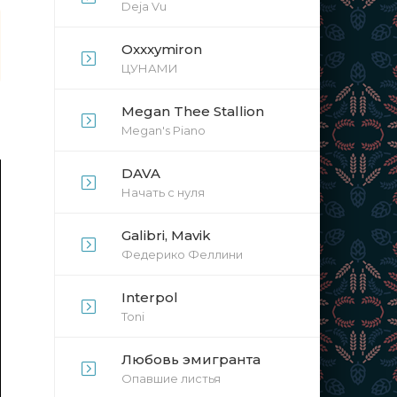
Deja Vu
Oxxxymiron
ЦУНАМИ
Megan Thee Stallion
Megan's Piano
DAVA
Начать с нуля
Galibri, Mavik
Федерико Феллини
Interpol
Toni
Любовь эмигранта
Опавшие листья