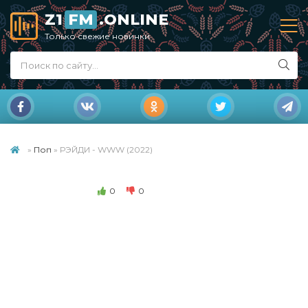
Z1
FM
.ONLINE
Только свежие новинки
»
Поп
» РЭЙДИ - WWW (2022)
0
0