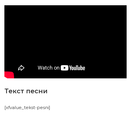
Текст песни
[xfvalue_tekst-pesni]