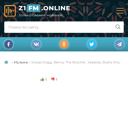
Z1
FM
.ONLINE
Только свежие новинки
»
Музыка
» Snoop Dogg, Benny The Butcher, Jadakiss, Busta Rhymes - Murder Music (2021)
1
1