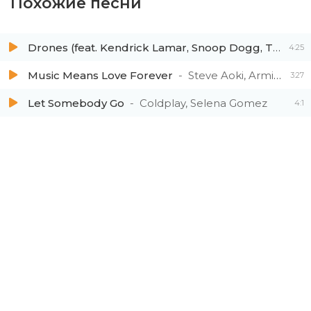
Похожие песни
Drones (feat. Kendrick Lamar, Snoop Dogg, Ty Dolla $ign & James Fauntleroy)
4:25
Music Means Love Forever
Steve Aoki, Armin van Buuren
3:27
Let Somebody Go
Coldplay, Selena Gomez
4:1