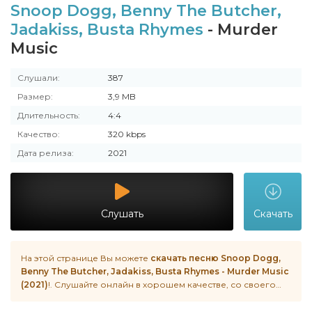
Snoop Dogg, Benny The Butcher,
Jadakiss, Busta Rhymes
- Murder
Music
Слушали:
387
Размер:
3,9 MB
Длительность:
4:4
Качество:
320 kbps
Дата релиза:
2021
Слушать
Скачать
На этой странице Вы можете
скачать песню Snoop Dogg,
Benny The Butcher, Jadakiss, Busta Rhymes - Murder Music
(2021)
!. Слушайте онлайн в хорошем качестве, со своего
телефона на Android, iphone или пк в любое время.