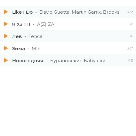
Like I Do
David Guetta, Martin Garrix, Brooks
3:22
Я ХЗ ТП
A(Z)IZA
3:8
Лев
Tenca
3:6
Зима
МЫ
3:37
Новогодняя
Бурановские Бабушки
4:9