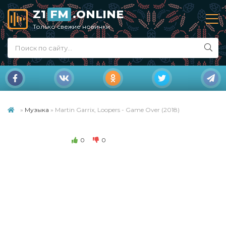
Z1
FM
.ONLINE
Только свежие новинки
»
Музыка
» Martin Garrix, Loopers - Game Over (2018)
0
0