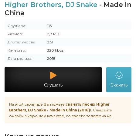
Higher Brothers, DJ Snake
- Made In
China
Слушали:
118
Размер:
2,7 MB
Длительность:
2:51
Качество:
320 kbps
Дата релиза:
2018
Слушать
Скачать
На этой странице Вы можете
скачать песню Higher
Brothers, DJ Snake - Made In China (2018)
!. Слушайте
онлайн в хорошем качестве, со своего телефона на
Android, iphone или пк в любое время.