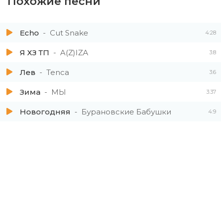
Похожие песни
Echo
Cut Snake
4:28
Я ХЗ ТП
A(Z)IZA
3:8
Лев
Tenca
3:6
Зима
МЫ
3:37
Новогодняя
Бурановские Бабушки
4:9