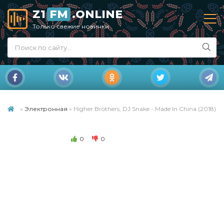
Z1
FM
.ONLINE
Только свежие новинки
»
Электронная
» Higher Brothers, DJ Snake - Made In China (2018)
0
0