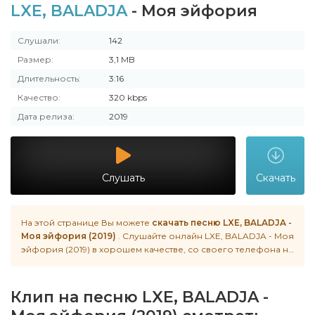
LXE, BALADJA
- Моя эйфория
Слушали:
142
Размер:
3,1 MB
Длительность:
3:16
Качество:
320 kbps
Дата релиза:
2019
Слушать
Скачать
На этой странице Вы можете
скачать песню LXE, BALADJA -
Моя эйфория (2019)
. Слушайте онлайн LXE, BALADJA - Моя
эйфория (2019) в хорошем качестве, со своего телефона на
Android, iphone или пк в любое время совершенно
бесплатно. Новинки музыки 2022 года на нашем сайте
качайте без ограничений и рекламы.
Клип на песню LXE, BALADJA -