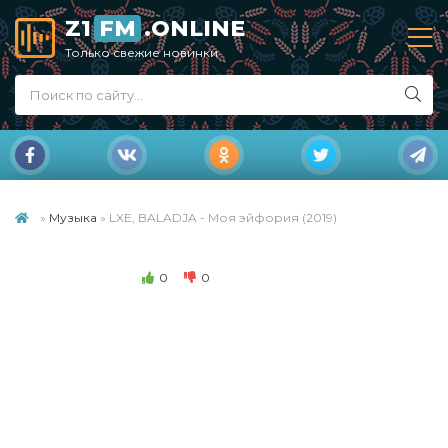
Z1
FM
.ONLINE
Только свежие новинки
»
Музыка
» LXE, BALADJA - Моя эйфория (2019)
0
0