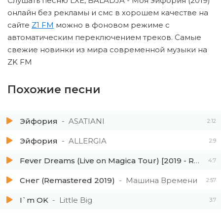
Слушать песню LXE, BALADJA - Моя эйфория (2019)
онлайн без рекламы и смс в хорошем качестве на
сайте
Z1 FM
можно в фоновом режиме с
автоматическим переключением треков. Самые
свежие новинки из мира современной музыки на
ZK FM
Похожие песни
Эйфория
ASATIANI
2:12
Эйфория
ALLERGIA
2:9
Fever Dreams (Live on Magica Tour) [2019 - Remaster]
4:7
Снег (Remastered 2019)
Машина Времени
2:57
I`m OK
Little Big
3:7